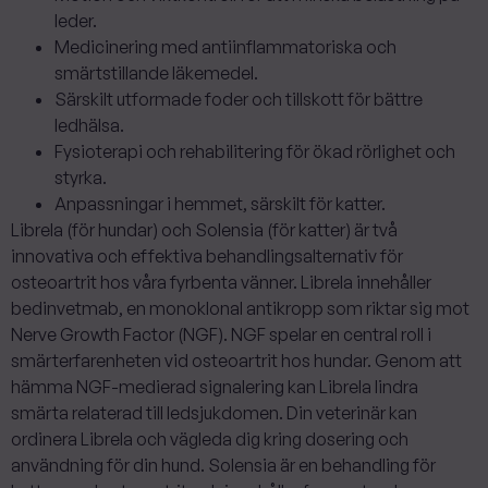
leder.
Medicinering med antiinflammatoriska och
smärtstillande läkemedel.
Särskilt utformade foder och tillskott för bättre
ledhälsa.
Fysioterapi och rehabilitering för ökad rörlighet och
styrka.
Anpassningar i hemmet, särskilt för katter.
Librela (för hundar) och Solensia (för katter) är två
innovativa och effektiva behandlingsalternativ för
osteoartrit hos våra fyrbenta vänner. ‍Librela innehåller
bedinvetmab, en monoklonal antikropp som riktar sig mot
Nerve Growth Factor (NGF). NGF spelar en central roll i
smärterfarenheten vid osteoartrit hos hundar. Genom att
hämma NGF-medierad signalering kan Librela lindra
smärta relaterad till ledsjukdomen. Din veterinär kan
ordinera Librela och vägleda dig kring dosering och
användning för din hund. ‍Solensia är en behandling för