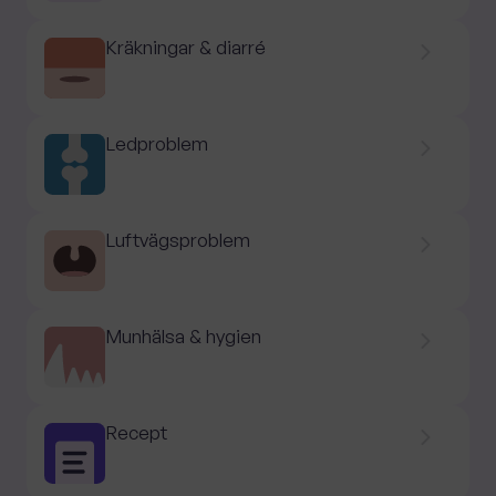
Kräkningar & diarré
Ledproblem
Luftvägsproblem
Munhälsa & hygien
Recept