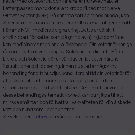
katter med osteoartrit och innehåller frunevetmab, en
kattanpassad monoklonal antikropp riktad mot Nerve
Growth Factor (NGF). På samma sätt som hos hundar, kan
Solensia minska smärta relaterad till osteoartrit genom att
hämma NGF-medierad signalering. Detta är särskilt
användbart för katter som på grund av njursjukdom inte
kan medicineras med andra läkemedel. Din veterinär kan ge
råd om bästa användning av Solensia för din katt. ‍Både
Librela och Solensia bör användas enligt veterinärens
instruktioner och dosering. Innan du startar någon ny
behandling för ditt husdjur, konsultera alltid din veterinär för
att säkerställa att produkten är lämplig för ditt djurs
specifika behov och hälsotillstånd. Genom att använda
dessa behandlingsalternativ korrekt kan du hjälpa till att
minska smärtan och förbättra livskvaliteten för din älskade
katt och hund som lider av artros.
Se sektionen
ledbesvär
i vår prislista för priser