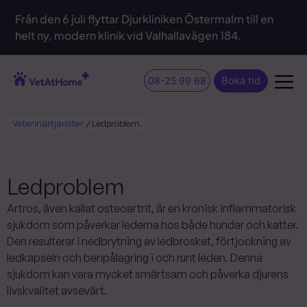
Från den 6 juli flyttar Djurkliniken Östermalm till en
helt ny, modern klinik vid Valhallavägen 184.
Boka tid
08-25 99 68
Veterinärtjänster
/
Ledproblem
Ledproblem
Artros, även kallat osteoartrit, är en kronisk inflammatorisk
sjukdom som påverkar lederna hos både hundar och katter.
Den resulterar i nedbrytning av ledbrosket, förtjockning av
ledkapseln och benpålagring i och runt leden. Denna
sjukdom kan vara mycket smärtsam och påverka djurens
livskvalitet avsevärt.