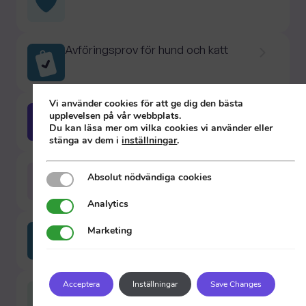
Avföringsprov för hund och katt
Vi använder cookies för att ge dig den bästa
Avmaskning
upplevelsen på vår webbplats.
Du kan läsa mer om vilka cookies vi använder eller
stänga av dem i
inställningar
.
Avmaskning av hund och häst
Absolut nödvändiga cookies
Absolut nödvändiga cookies
Analytics
Analytics
Besiktning av hund och katt
Marketing
Marketing
Acceptera
Inställningar
Save Changes
Exotics