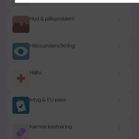
Hud & pälsproblem
Hälsoundersökning
Hälta
Intyg & EU pass
Kemisk kastrering