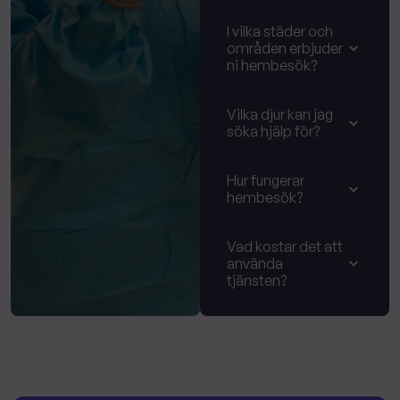
I vilka städer och
områden erbjuder
ni hembesök?
Vilka djur kan jag
söka hjälp för?
Hur fungerar
hembesök?
Vad kostar det att
använda
tjänsten?