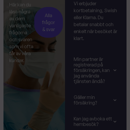
Vi erbjuder
Här kan du
kortbetalning, Swish
läsa några
Alla
eller Klarna. Du
av dem
frågor
betalar snabbt och
vanligaste
& svar
enkelt när besöket är
frågorna
klart.
och svaren
som vi ofta
får av våra
Min partner är
kunder.
registrerad på
försäkringen, kan
jag använda
tjänsten ändå?
Gäller min
försäkring?
Kan jag avboka ett
hembesök?