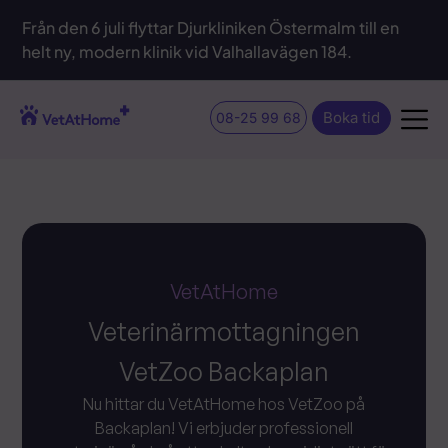
Från den 6 juli flyttar Djurkliniken Östermalm till en
helt ny, modern klinik vid Valhallavägen 184.
Boka tid
08-25 99 68
VetAtHome
Veterinärmottagningen
VetZoo Backaplan
Nu hittar du VetAtHome hos VetZoo på
Backaplan! Vi erbjuder professionell