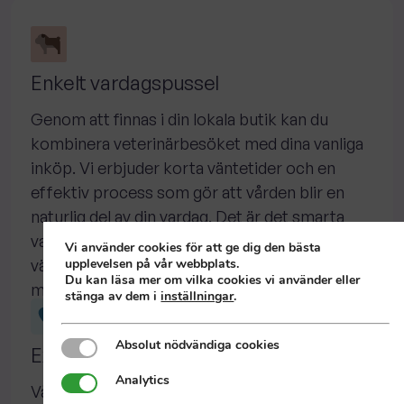
Enkelt vardagspussel
Genom att finnas i din lokala butik kan du
kombinera veterinärbesöket med dina vanliga
inköp. Vi erbjuder korta väntetider och en
effektiv process som gör att vården blir en
naturlig del av din vardag. Det är det smarta
valet för den moderna djurägaren som
Vi använder cookies för att ge dig den bästa
upplevelsen på vår webbplats.
värdesätter både tid och kvalitet i en bekant
Du kan läsa mer om vilka cookies vi använder eller
miljö.
stänga av dem i
inställningar
.
Absolut nödvändiga cookies
Absolut nödvändiga cookies
Expertis nära dig
Analytics
Analytics
Våra mottagningar bemannas av erfarna