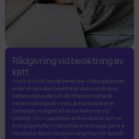
Rådgivning vid besiktning av
katt
Precis som för hundar behandlar vi inte sjukdomar
under en renodlad besiktning, utan vi utvärderar
kattens status där och då. Eftersom katter är
extremt känsliga för stress, är hembesöket en
fantastisk möjlighet att se hur katten rör sig
naturligt. Om vi upptäcker små avvikelser, som en
lindrig ögoninflammation hos en kattunge, ger vi er
handfasta råd om skonsam rengöring och tips på