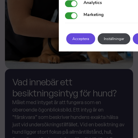
Analytics
Analytics
Marketing
Marketing
Acceptera
Inställningar
Vad innebär ett
besiktningsintyg för hund?
Målet med intyget är att fungera som en
oberoende ögonblicksbild. Ett intyg är en
”färskvara” som beskriver hundens exakta hälsa
just vid undersökningstillfället. Vid en besiktning av
hund ligger stort fokus på allmäntillstånd, hull,