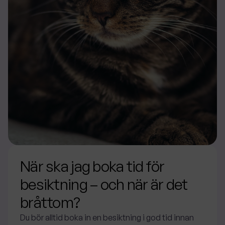
När ska jag boka tid för
besiktning – och när är det
bråttom?
Du bör alltid boka in en besiktning i god tid innan