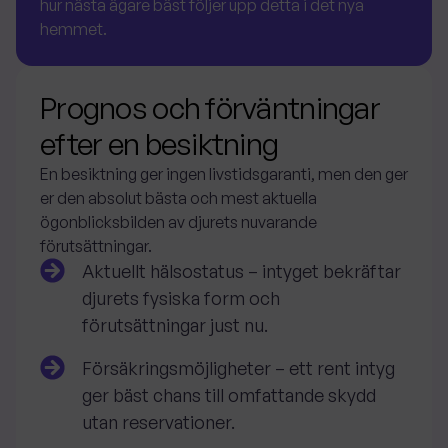
hur nästa ägare bäst följer upp detta i det nya
hemmet.
Prognos och förväntningar
efter en besiktning
En besiktning ger ingen livstidsgaranti, men den ger
er den absolut bästa och mest aktuella
ögonblicksbilden av djurets nuvarande
förutsättningar.
Aktuellt hälsostatus
– intyget bekräftar
djurets fysiska form och
förutsättningar just nu.
Försäkringsmöjligheter
– ett rent intyg
ger bäst chans till omfattande skydd
utan reservationer.