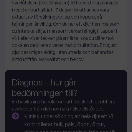
överlåtelsen (försäljningen). Ett besiktningsintyg är
i regel enbart giltigt i 7 dagar för att anses vara
aktuellt av försäkringsbolag och köpare, så
tajmingen är viktig. Om du har ett djur hemma som
du inte ska sälja, men som verkar hängigt, tappar i
vikt eller visar tecken på smärta, ska du däremot
boka en dedikerad veterinärkonsultation. Ett sjukt
djur besiktigas aldrig, utan utreds och behandlas
alltid utifrån livskvalitet och behov.
Diagnos – hur går
bedömningen till?
En besiktning handlar om att objektivt identifiera
avvikelser från det normala hälsotillståndet.
Klinisk undersökning av hela djuret
: Vi
kontrollerar hull, päls, ögon, öron,