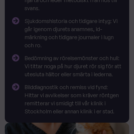
hjärta och leder metodiskt från nos till
svans.
Sjukdomshistoria och tidigare intyg
: Vi
går igenom djurets anamnes, id-
märkning och tidigare journaler i lugn
och ro.
Bedömning av rörelsemönster och hull
:
Vi tittar noga på hur djuret rör sig för att
utesluta hältor eller smärta i lederna.
Bilddiagnostik och remiss vid fynd
:
Hittar vi avvikelser som kräver röntgen
remitterar vi smidigt till vår klinik i
Stockholm eller annan klinik i er stad.