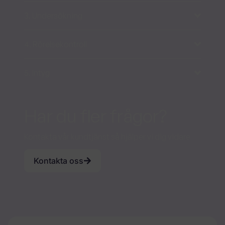
3. Undersökning
4. Rörelsekontroll
5. Intyg
Har du fler frågor?
Kontakta vår kundtjänst så hjälper vi dig vidare
Kontakta oss