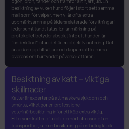
ögon, öron, tänder och framför allt hjärtljud. En
besiktning av vuxen hund följer i stort sett samma
mall som för valpar, men vi är ofta extra
uppmärksamma på åldersrelaterade förslitningar i
leder samt tandstatus. En anmärkning på
protokollet betyder absolut inte att hunden är
”underkänd”, utan det är en objektiv notering. Det
är sedan upp till säljare och köpare att komma
överens om hur fyndet påverkar affären.
Besiktning av katt – viktiga
skillnader
Katter är experter på att maskera sjukdom och
smärta, vilket gör en professionell
veterinärbesiktning inför ett köp extra viktig.
Eftersom katter ofta blir oerhört stressade i en
transportbur, kan en besiktning på en bullrig klinik