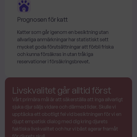
Prognosen för katt
Katter som går igenom en besiktning utan
allvarliga anmärkningar har statistiskt sett
mycket goda förutsättningar att förbli friska
och kunna försäkras in utan tråkiga
reservationer i försäkringsbrevet.
Livskvalitet går alltid först
Vårt primära mål är att säkerställa att inga allvarligt
sjuka djur säljs vidare och därmed lider. Skulle vi
upptäcka ett obotligt fel vid besiktningen för vi en
djupt empatisk dialog med dig kring djurets
faktiska livskvalitet och hur vi bäst agerar framåt
för djurets skull.