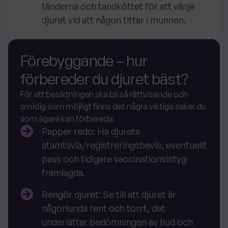
tänderna och tandköttet för att vänja
djuret vid att någon tittar i munnen.
Förebyggande – hur
förbereder du djuret bäst?
För att besiktningen ska bli så rättvisande och
smidig som möjligt finns det några viktiga saker du
som ägare kan förbereda:
Papper redo
: Ha djurets
stamtavla/registreringsbevis, eventuellt
pass och tidigare vaccinationsintyg
framlagda.
Rengör djuret
: Se till att djuret är
någorlunda rent och torrt, det
underlättar bedömningen av hud och