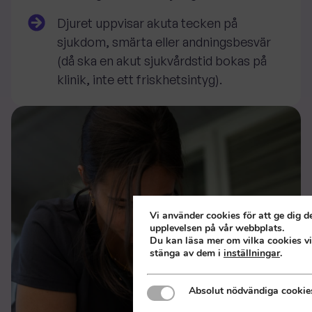
Djuret uppvisar akuta tecken på
sjukdom, smärta eller andningsbesvär
(då ska en akut sjukvårdstid bokas på
klinik, inte ett friskhetsintyg).
Vi använder cookies för att ge dig d
upplevelsen på vår webbplats.
Du kan läsa mer om vilka cookies vi
stänga av dem i
inställningar
.
Absolut nödvändiga cookies
Absolut nödvändiga cookie