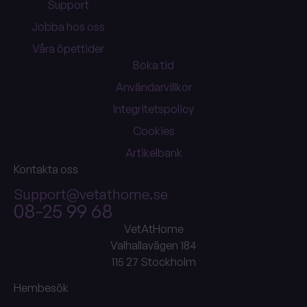
Support
Jobba hos oss
Våra öpettider
Boka tid
Användarvillkor
Integritetspolicy
Cookies
Artikelbank
Kontakta oss
Support@vetathome.se
08-25 99 68
VetAtHome
Valhallavägen 184
115 27 Stockholm
Hembesök