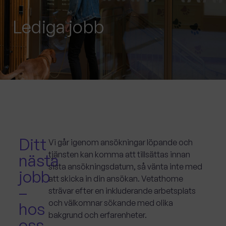
Lediga jobb
Ditt
Vi går igenom ansökningar löpande och
tjänsten kan komma att tillsättas innan
nästa
sista ansökningsdatum, så vänta inte med
jobb
att skicka in din ansökan. Vetathome
–
strävar efter en inkluderande arbetsplats
och välkomnar sökande med olika
hos
bakgrund och erfarenheter.
oss