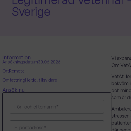
Sverige
Information
Vi expand
Ansökningsdatum
30.06.2026
Om Vet
Ort
Remote
VetAtHom
Omfattning
Heltid, tillsvidare
bekvämlig
Ansök nu
och mindr
som är dr
Ambuleran
stressen 
patienter
därigenom