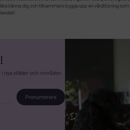
lära känna dig och tillsammans bygga upp en vårdlösning som gö
 landet!
s
!
st i nya städer och områden
Prenumerera