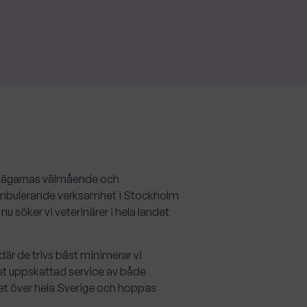
h ägarnas välmående och
ch ambulerande verksamhet i Stockholm
u söker vi veterinärer i hela landet
är de trivs bäst minimerar vi
ket uppskattad service av både
met över hela Sverige och hoppas