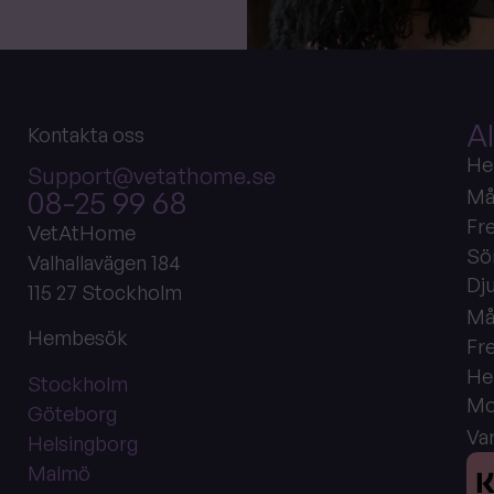
Al
Kontakta oss
He
Support@vetathome.se
08-25 99 68
Må
Fre
VetAtHome
Sö
Valhallavägen 184
Dj
115 27 Stockholm
Må
Hembesök
Fre
He
Stockholm
Mo
Göteborg
Va
Helsingborg
Malmö