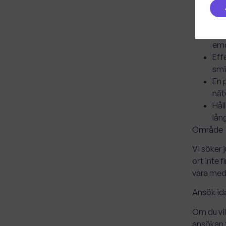
Ans
ett
Dju
emo
Eff
smi
En 
nät
Hål
lång
Område
Vi söker 
ort inte 
vara med 
Ansök ida
Om du vil
ansökan t