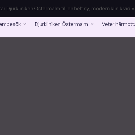
yttar Djurkliniken Östermalm till en helt ny, modern klinik vid
embesök
Djurkliniken Östermalm
Veterinärmott
–