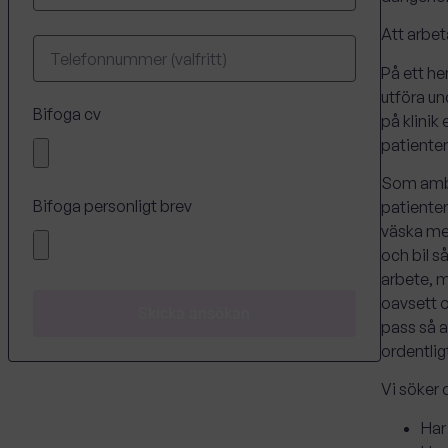
Att arbe
På ett he
utföra un
Bifoga cv
på klinik
patienter
Som ambul
Bifoga personligt brev
patiente
väska me
och bil s
arbete, m
oavsett o
Skicka ansökan
pass så at
ordentligt
Vi söker
Har