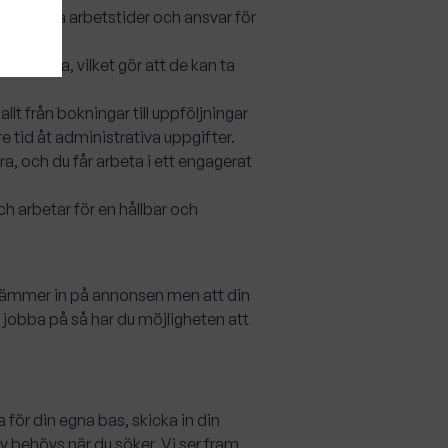
 flexibla arbetstider och ansvar för
bekväma, vilket gör att de kan ta
lt från bokningar till uppföljningar
e tid åt administrativa uppgifter.
a, och du får arbeta i ett engagerat
h arbetar för en hållbar och
l stämmer in på annonsen men att din
 jobba på så har du möjligheten att
för din egna bas, skicka in din
ev behövs när du söker. Vi ser fram