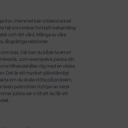
 tror. I hemmet kan vi bland annat
De fall som kräver fortsatt behandling
snabb och rätt vård. Många av våra
, långsiktiga relationer.
um som bas. Där kan du både ta emot
 hembesök, som exempelvis packa din
me tillhandahåller dig med en väska
en. Det är ett mycket självständigt
takta om du skulle stöta på problem,
ler även pulsmöten i början av varje
mer jobba ser vi till att du får ett
dell.