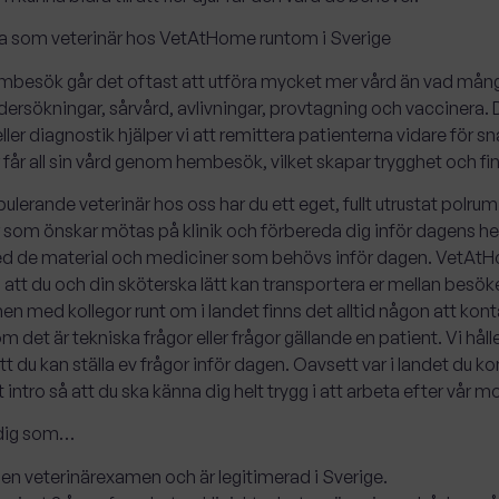
ta som veterinär hos VetAtHome runtom i Sverige
mbesök går det oftast att utföra mycket mer vård än vad många
dersökningar, sårvård, avlivningar, provtagning och vaccinera. 
 eller diagnostik hjälper vi att remittera patienterna vidare för 
 får all sin vård genom hembesök, vilket skapar trygghet och fina
erande veterinär hos oss har du ett eget, fullt utrustat polr
r som önskar mötas på klinik och förbereda dig inför dagens
d de material och mediciner som behövs inför dagen. VetAtHo
å att du och din sköterska lätt kan transportera er mellan besök
en med kollegor runt om i landet finns det alltid någon att kon
m det är tekniska frågor eller frågor gällande en patient. Vi hål
t du kan ställa ev frågor inför dagen. Oavsett var i landet du kom
 intro så att du ska känna dig helt trygg i att arbeta efter vår mo
 dig som…
 en veterinärexamen och är legitimerad i Sverige.