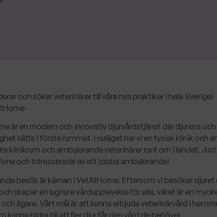
erar och söker veterinärer till våra nya praktiker i hela Sverige!
AtHome
e är en modern och innovativ djurvårdstjänst där djurens oc
het sätts i första rummet. I nuläget har vi en fysisk klinik o
e klinikrum och ambulerande veterinärer runt om i landet. Just n
ivna och intresserade av att jobba ambulerande!
de besök är kärnan i VetAtHome. Eftersom vi besöker djuret d
och skapar en lugnare vårdupplevelse för alla, vilket är en myc
 och ägare. Vårt mål är att kunna erbjuda veterinärvård i hem
 kunna bidra till att fler djur får den vård de behöver.