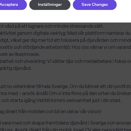
Acceptera
Inställningar
Save Changes
var och självbestämmande:
Frihet att påverka ditt schema med
 eget polrum – med stöd från vårt team.
rens trygghet i fokus:
Du får möta djuren där de känner sig mest 
t vård på ett lugnare och mindre stressande sätt.
ektivitet genom digitala verktyg:
Med vår plattform hanterar du al
digt, vilket ger dig mer tid att fokusera på djurvården och mindr
positiv och stödjande arbetsmiljö:
Hos oss värnar vi om varandr
verk av likasinnade.
lbarhet och utveckling:
Vi sätter djur och medarbetare i fokus oc
siktig djurvård.
just nu veterinärer till hela Sverige. Om du känner att din profi
finns med – ansök ändå! Om vi inte finns på den orten du önskar
och starta igång VetAtHome’s verksamhet just i din stad.
g direkt från mobilen och bli en del av vår vision!
l vara med och skapa framtidens djurvård i Sverige och ansvara 
ill oss. Ansök direkt från din mobil, inget CV eller personligt br