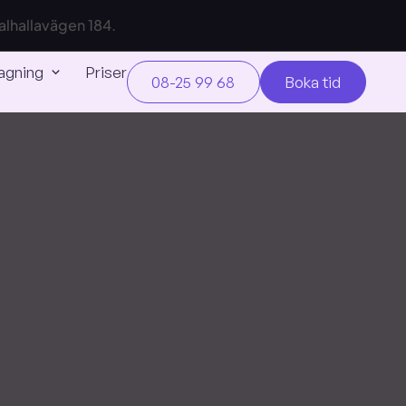
 Valhallavägen 184.
agning
Priser
08-25 99 68
Boka tid