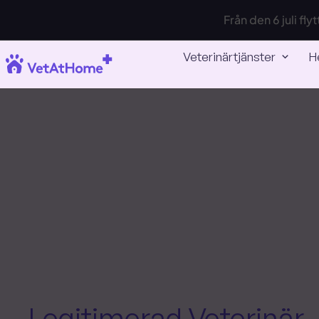
Från den 6 juli fl
Veterinärtjänster
H
Legitimerad Veterinär 