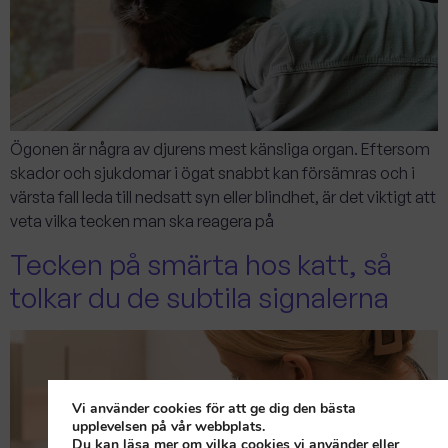
Ögonen är några av djurens mest känsliga organ. Eftersom
skador och sjukdomar i ögat snabbt kan försämras och i
värsta fall leda till nedsatt syn eller blindhet, är det viktigt att
veta vilka tecken man ska reagera på
Tecken på smärta hos katt, så
tolkar du de subtila signalerna
Vi använder cookies för att ge dig den bästa
upplevelsen på vår webbplats.
Du kan läsa mer om vilka cookies vi använder eller