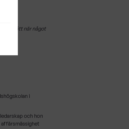
m, förstått när något
lshögskolan i
t ledarskap och hon
– affärsmässighet