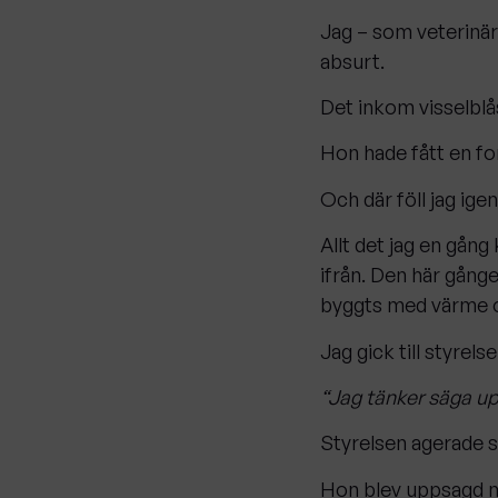
Jag – som veterinär 
absurt.
Det inkom visselblå
Hon hade fått en for
Och där föll jag igen
Allt det jag en gång
ifrån. Den här gånge
byggts med värme oc
Jag gick till styrels
“Jag tänker säga up
Styrelsen agerade s
Hon blev uppsagd 