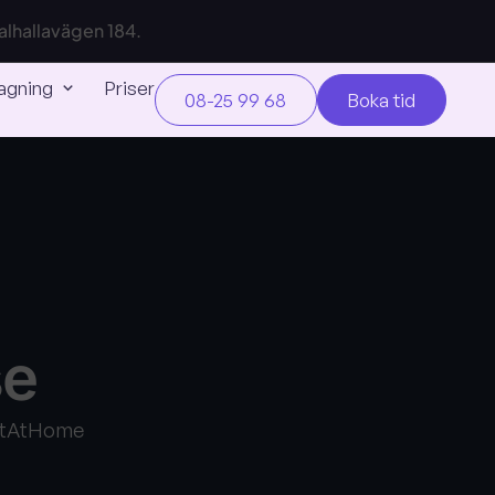
 Valhallavägen 184.
agning
Priser
08-25 99 68
Boka tid
se
 VetAtHome