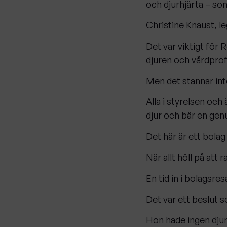
och djurhjärta – som
Christine Knaust, l
Det var viktigt för 
djuren och vårdprofe
Men det stannar int
Alla i styrelsen och 
djur och bär en genui
Det här är ett bolag
När allt höll på att 
En tid in i bolagsres
Det var ett beslut s
Hon hade ingen djurf