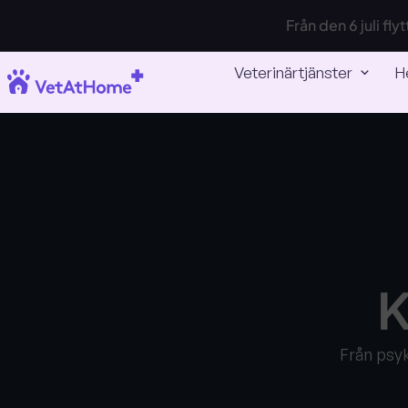
Från den 6 juli fl
Veterinärtjänster
H
K
Från psyk