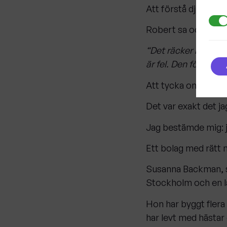
Att förstå djur är n
Mark
Robert sa också:
“Det räcker inte att
är fel. Den förståel
Att tycka om djur är
Det var exakt det jag
Jag bestämde mig: ja
Ett bolag med rätt
Susanna Backman, s
Stockholm och en l
Hon har byggt flera
har levt med hästa