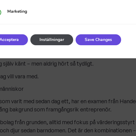
ågot helt annat
eting
Marketing
 tycka djur är gulliga. Du måste ha burit dem, tröstat de
sen måste finnas hela vägen upp i ledarskapet.”
Acceptera
Inställningar
Save Changes
 en sak. Att förstå djur är en helt annan.
 själv känt – men aldrig hört så tydligt.
g vill vara med.
 människor
om varit med sedan dag ett, har en examen från Hande
ång bakgrund som framgångsrik entreprenör.
 bolag från grunden, alltid med fokus på värderingsstyr
r och djur sedan barndomen. Det är den kombinationen 