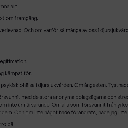
ämna allt
text om framgång.
verlevnad. Och om varför så många av oss i djursjukvårde
egitimation.
jag kämpat för.
om psykisk ohälsa i djursjukvården. Om ångesten. Tystna
örsvunnit med de stora anonyma bolagsägarna och st
om inte är närvarande. Om alla som försvunnit från yrket
av dem. Och om inte något hade förändrats, hade jag inte 
tro på