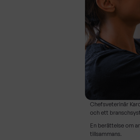
Chefsveterinär Karo
och ett branschsyste
En berättelse om an
tillsammans.