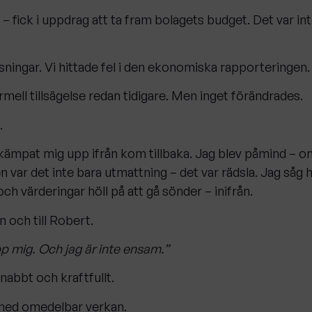
– fick i uppdrag att ta fram bolagets budget. Det var inte
sningar. Vi hittade fel i den ekonomiska rapporteringen.
mell tillsägelse redan tidigare. Men inget förändrades.
.
 kämpat mig upp ifrån kom tillbaka. Jag blev påmind – om
n var det inte bara utmattning – det var rädsla. Jag såg
h värderingar höll på att gå sönder – inifrån.
en och till Robert.
p mig. Och jag är inte ensam.”
nabbt och kraftfullt.
med omedelbar verkan.