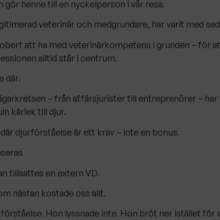
 gör henne till en nyckelperson i vår resa.
egitimerad veterinär och medgrundare, har varit med sed
Robert att ha med veterinärkompetens i grunden – för att
ssionen alltid står i centrum.
e där.
ägarkretsen – från affärsjurister till entreprenörer – har
n kärlek till djur.
 där djurförståelse är ett krav – inte en bonus.
raseras
an tillsattes en extern VD.
om nästan kostade oss allt.
örståelse. Hon lyssnade inte. Hon bröt ner istället för 