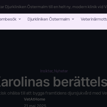
yttar Djurkliniken Östermalm till en helt ny, modern klinik vid
embesök
Djurkliniken Östermalm
Veterinärmott
Insikter, Nyheter
arolinas berättel
isk ohälsa till att bygga framtidens djursjukvård med
VetAtHome
21 maj 2025