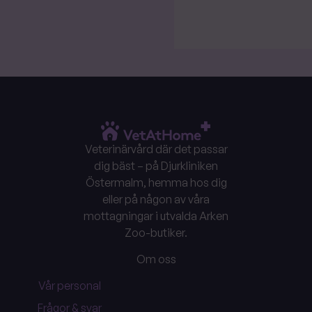
Veterinärvård där det passar
dig bäst – på Djurkliniken
Östermalm, hemma hos dig
eller på någon av våra
mottagningar i utvalda Arken
Zoo-butiker.
Om oss
Vår personal
Frågor & svar