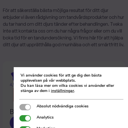
För att säkerställa bästa möjliga resultat för ditt djur
erbjuder vi även rådgivning om tandvårdsprodukter och hur
du tar hand om ditt djurs tänder efter behandlingen. Tveka
inte att kontakta oss om du har några frågor eller om du vill
boka tid för en tandundersökning. Vi finns här för att hjälpa
ditt djur att upprätthålla god munhälsa och ett smärtfritt liv.
Vi använder cookies för att ge dig den bästa
upplevelsen på vår webbplats.
4,9 av 5 på Google
Du kan läsa mer om vilka cookies vi använder eller
stänga av dem i
inställningar
.
Absolut nödvändiga cookies
Absolut nödvändiga cookies
Boka klinikbesök för tandvård
Analytics
Analytics
Boka