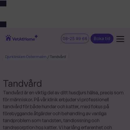
Från den 6 juli flyttar Djurkliniken Östermalm till en helt ny,
modern klinik vid Valhallavägen 184.
Boka tid
08-25 99 68
Djurkliniken Östermalm
/
Tandvård
Tandvård
Tandvård är en viktig del av ditt husdjurs hälsa, precis som
för människor. På vår klinik erbjuder vi professionell
tandvård för både hundar och katter, med fokus på
förebyggande åtgärder och behandling av vanliga
tandproblem som tandsten, tandlossning och
tandresorption hos katter. Vi har lång erfarenhet och