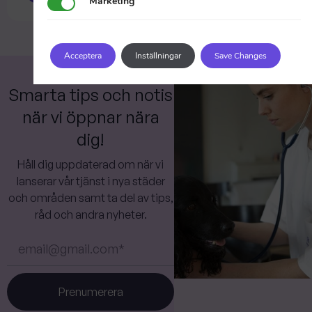
Marketing
Marketing
Acceptera
Inställningar
Save Changes
Smarta tips och notis
när vi öppnar nära
dig!
Håll dig uppdaterad om när vi
lanserar vår tjänst i nya städer
och områden samt ta del av tips,
råd och andra nyheter.
Prenumerera