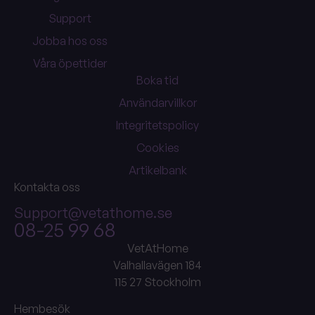
Support
Jobba hos oss
Våra öpettider
Boka tid
Användarvillkor
Integritetspolicy
Cookies
Artikelbank
Kontakta oss
Support@vetathome.se
08-25 99 68
VetAtHome
Valhallavägen 184
115 27 Stockholm
Hembesök